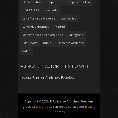
Etapa politica
etapa rural
etapa simbólica
HORTALEZA
la envidia
La señorita de trevélez
Las manías
La verdad desnuda
Madrid
Matrimonio de conveniencia
Ortografía
Pilar Molto
Rubiol
Universo Arniches
Video
ACERCA DEL AUTOR DEL SITIO WEB
Joseba Barron-Arniches Ezpeleta
Copyright © 2026, El Universo Arniches. Funciona
gracias a
WordPress
. Blackoot diseñado por
Iceable
Themes
.