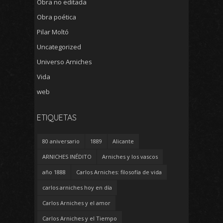
Obra no editada
Obra poética
Pilar Moltó
Uncategorized
Universo Arniches
Vida
web
ETIQUETAS
80 aniversario
1889
Alicante
ARNICHES INÉDITO
Arniches y los vascos
año 1888
Carlos Arniches: filosofía de vida
carlos arniches hoy en día
Carlos Arniches y el amor
Carlos Arniches y el Tiempo