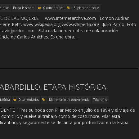
minista
Etapa Histórica
0 comentarios
El plan de ataque
 DE LAS MUJERES www.internetarchive.com Edmon Audran
Pierre Petit. www.wikipedia.org www.wikipedia.org Julio Pardo. Foto
ctaviojpeidro.com Esta es la primera obra de colaboración
ancia de Carlos Arniches. Es una obra…
ABARDILLO. ETAPA HISTÓRICA.
stórica
0 comentarios
Matrimonio de conveniencia
Tabardillo
 Tras su boda con Pilar Moltó en Julio de 1894 y el viaje de
 domicilio y vuelve al trabajo como de costumbre. Pilar está
alicantino, y seguramente se decanta por profundizar en la Etapa