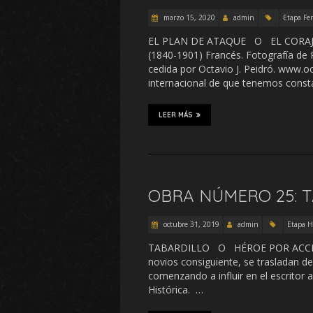
marzo 15, 2020
admin
Etapa Fe
EL PLAN DE ATAQUE O EL CORAJE
(1840-1901) Francés. Fotografía de 
cedida por Octavio J. Peidró. www.o
internacional de que tenemos const
LEER MÁS
OBRA NÚMERO 25: T
octubre 31, 2019
admin
Etapa Hi
TABARDILLO O HÉROE POR ACCIDENTE
novios consiguiente, se trasladan de
comenzando a influir en el escritor 
Histórica. …