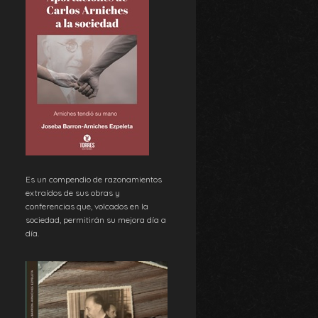
Es un compendio de razonamientos
extraídos de sus obras y
conferencias que, volcados en la
sociedad, permitirán su mejora día a
día.