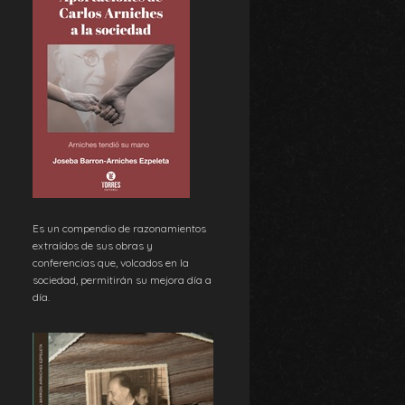
Es un compendio de razonamientos
extraídos de sus obras y
conferencias que, volcados en la
sociedad, permitirán su mejora día a
día.