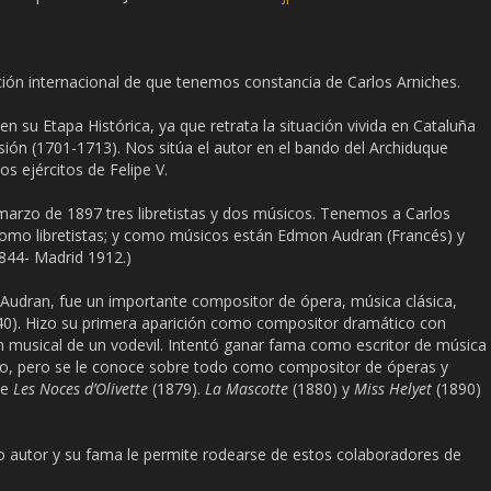
ción internacional de que tenemos constancia de Carlos Arniches.
 su Etapa Histórica, ya que retrata la situación vivida en Cataluña
esión (1701-1713). Nos sitúa el autor en el bando del Archiduque
os ejércitos de Felipe V.
marzo de 1897 tres libretistas y dos músicos. Tenemos a Carlos
 como libretistas; y como músicos están Edmon Audran (Francés) y
844- Madrid 1912.)
Audran, fue un importante compositor de ópera, música clásica,
40). Hizo su primera aparición como compositor dramático con
n musical de un vodevil. Intentó ganar fama como escritor de música
rio, pero se le conoce sobre todo como compositor de óperas y
ue
Les Noces d’Olivette
(1879).
La Mascotte
(1880) y
Miss Helyet
(1890)
o autor y su fama le permite rodearse de estos colaboradores de