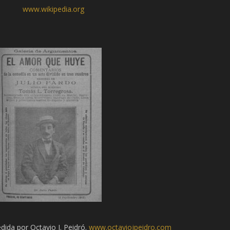
www.wikipedia.org
edida por Octavio J. Peidró.
www.octaviojpeidro.com