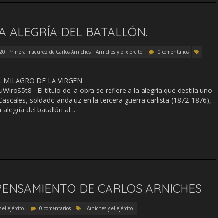
A ALEGRÍA DEL BATALLÓN.
20: Primera madurez de Carlos Arniches
Arniches y el ejército.
0 comentarios
EL MILAGRO DE LA VIRGEN
iroS5t8 El título de la obra se refiere a la alegría que destila uno
Cascales, soldado andaluz en la tercera guerra carlista (1872-1876),
 alegría del batallón al…
 PENSAMIENTO DE CARLOS ARNICHES
 el ejército.
0 comentarios
Arniches y el ejército.