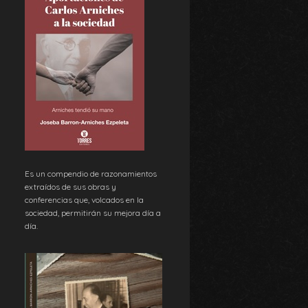
Es un compendio de razonamientos
extraídos de sus obras y
conferencias que, volcados en la
sociedad, permitirán su mejora día a
día.