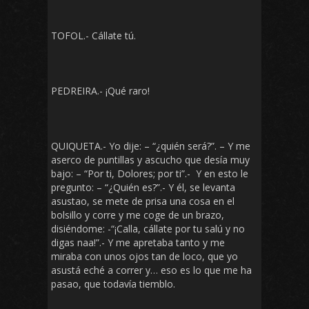
TOFOL.- Cállate tú.
PEDREIRA.- ¡Qué raro!
QUIQUETA.- Yo dije: – “¿quién será?”. – Y me
aserco de puntillas y ascucho que desía muy
bajo: – “Por ti, Dolores; por ti”.- Y en esto le
pregunto: – “¿Quién es?”.- Y él, se levanta
asustao, se mete de prisa una cosa en el
bolsillo y corre y me coge de un brazo,
disiéndome: -“¡Calla, cállate por tu salú y no
digas naa!”.- Y me apretaba tanto y me
miraba con unos ojos tan de loco, que yo
asustá eché a correr y… eso es lo que me ha
pasao, que todavía tiemblo.