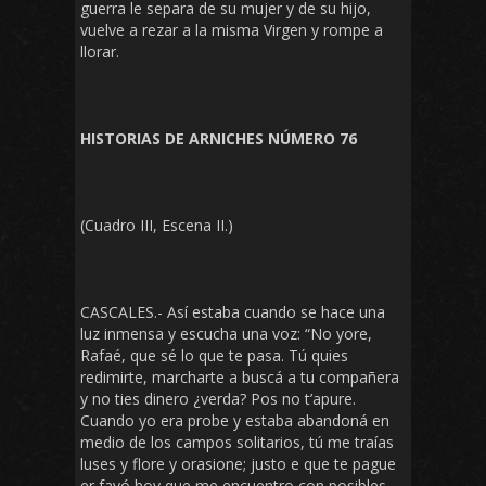
guerra le separa de su mujer y de su hijo,
vuelve a rezar a la misma Virgen y rompe a
llorar.
HISTORIAS DE ARNICHES NÚMERO 76
(Cuadro III, Escena II.)
CASCALES.- Así estaba cuando se hace una
luz inmensa y escucha una voz: “No yore,
Rafaé, que sé lo que te pasa. Tú quies
redimirte, marcharte a buscá a tu compañera
y no ties dinero ¿verda? Pos no t’apure.
Cuando yo era probe y estaba abandoná en
medio de los campos solitarios, tú me traías
luses y flore y orasione; justo e que te pague
er favó hoy que me encuentro con posibles.