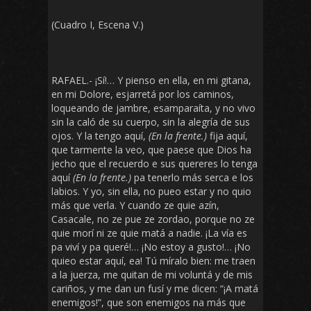
(Cuadro I, Escena V.)
RAFAEL.- ¡Sí!… Y pienso en ella, en mi gitana,
en mi Dolore, esjarretá por los caminos,
loqueando de jambre, esamparaíta, y no vivo
sin la caló de su cuerpo, sin la alegría de sus
ojos. Y la tengo aquí,
(En la frente.)
fija aquí,
que tarmente la veo, que paese que Dios ha
jecho que el recuerdo e sus quereres lo tenga
aquí
(En la frente.)
pa tenerlo más serca e los
labios. Y yo, sin ella, no pueo estar y no quio
más que verla. Y cuando ze quie azín,
Casacale, no ze pue ze zordao, porque no ze
quie morí ni ze quie matá a nadie. ¡La vía es
pa viví y pa queré!… ¡No estoy a gusto!… ¡No
quieo estar aquí, ea! Tú míralo bien: me traen
a la juerza, me quitan de mi voluntá y de mis
cariños, y me dan un fusí y me dicen: “¡A matá
enemigos!”, que son enemigos na más que