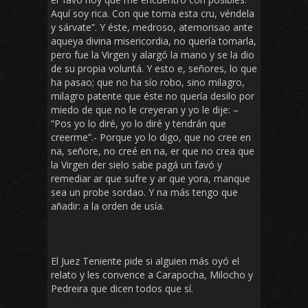
Aquí soy rica. Con que toma esta cru, véndela
y sárvate”. Y éste, medroso, atemorisao ante
aqueya divina misericordia, no quería tomarla,
pero fue la Virgen y alargó la mano y se la dio
de su propia voluntá. Y esto e, señores, lo que
ha pasao; que no ha sío robo, sino milagro,
milagro patente que éste no quería desilo por
miedo de que no le creyeran y yo le dije: –
“Pos yo lo diré, yo lo diré y tendrán que
creerme”.- Porque yo lo digo, que no cree en
na, señore, no creé en na, er que no crea que
la Virgen der sielo sabe pagá un favó y
remediar ar que sufre y ar que yora, manque
sea un probe sordao. Y na más tengo que
añadir: a la orden de usía.
El Juez Teniente pide si alguien más oyó el
relato y les convence a Carapocha, Milocho y
Pedreira que dicen todos que sí.