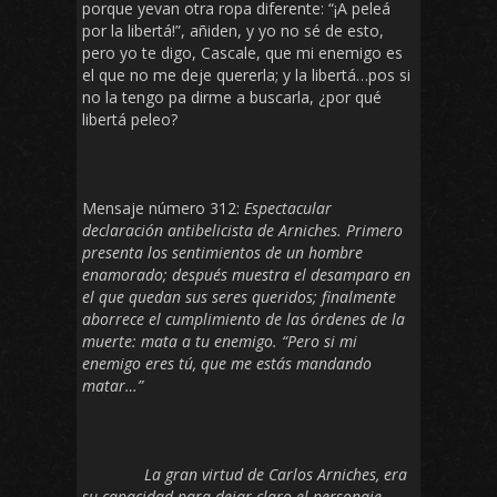
porque yevan otra ropa diferente: “¡A peleá
por la libertá!”, añiden, y yo no sé de esto,
pero yo te digo, Cascale, que mi enemigo es
el que no me deje quererla; y la libertá…pos si
no la tengo pa dirme a buscarla, ¿por qué
libertá peleo?
Mensaje número 312:
Espectacular
declaración antibelicista de Arniches. Primero
presenta los sentimientos de un hombre
enamorado; después muestra el desamparo en
el que quedan sus seres queridos; finalmente
aborrece el cumplimiento de las órdenes de la
muerte: mata a tu enemigo. “Pero si mi
enemigo eres tú, que me estás mandando
matar…”
La gran virtud de Carlos Arniches, era
su capacidad para dejar claro el personaje