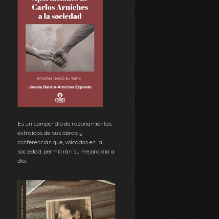
Es un compendio de razonamientos
extraídos de sus obras y
conferencias que, volcados en la
sociedad, permitirán su mejora día a
día.