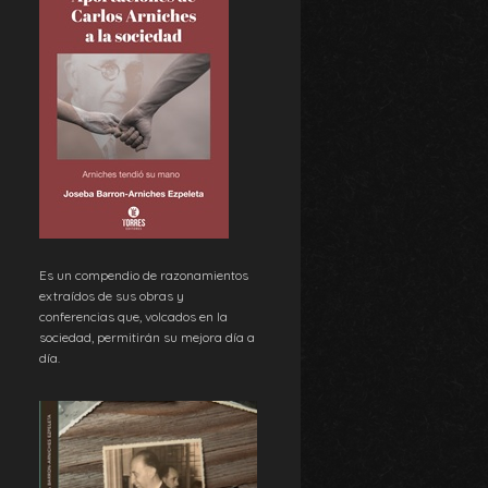
Es un compendio de razonamientos
extraídos de sus obras y
conferencias que, volcados en la
sociedad, permitirán su mejora día a
día.