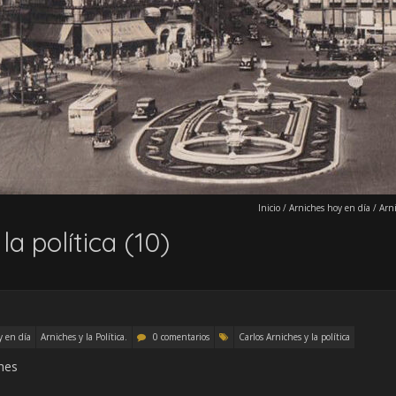
Inicio
/
Arniches hoy en día
/
Arni
la política (10)
y en día
Arniches y la Política.
0 comentarios
Carlos Arniches y la política
ches