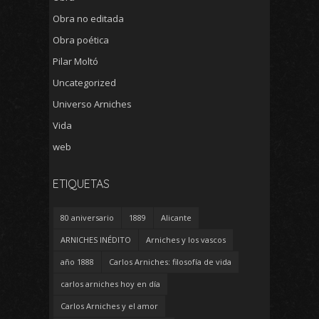
Obra no editada
Obra poética
Pilar Moltó
Uncategorized
Universo Arniches
Vida
web
ETIQUETAS
80 aniversario
1889
Alicante
ARNICHES INÉDITO
Arniches y los vascos
año 1888
Carlos Arniches: filosofía de vida
carlos arniches hoy en día
Carlos Arniches y el amor