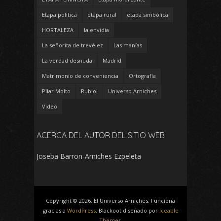
Etapa politica
etapa rural
etapa simbólica
HORTALEZA
la envidia
La señorita de trevélez
Las manías
La verdad desnuda
Madrid
Matrimonio de conveniencia
Ortografía
Pilar Molto
Rubiol
Universo Arniches
Video
ACERCA DEL AUTOR DEL SITIO WEB
Joseba Barron-Arniches Ezpeleta
Copyright © 2026, El Universo Arniches. Funciona
gracias a
WordPress
. Blackoot diseñado por
Iceable
Themes
.