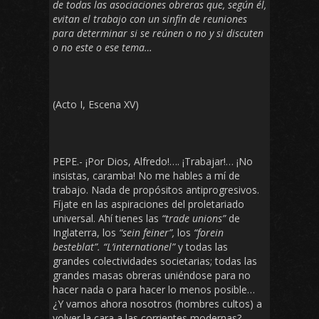
de todas las asociaciones obreras que, según él,
evitan el trabajo con un sinfín de reuniones
para determinar si se reúnen o no y si discuten
o no este o ese tema…
(Acto I, Escena XV)
PEPE.- ¡Por Dios, Alfredo!…. ¡Trabajar!… ¡No
insistas, caramba! No me hables a mí de
trabajo. Nada de propósitos antiprogresivos.
Fíjate en las aspiraciones del proletariado
universal. Ahí tienes las
“trade unions”
de
Inglaterra, los
“sein feiner”,
los
“forein
besteblat”. “L’internationel”
y todas las
grandes colectividades societarias; todas las
grandes masas obreras uniéndose para no
hacer nada o para hacer lo menos posible…
¿Y vamos ahora nosotros (hombres cultos) a
volver la cara a las corrientes modernas?…