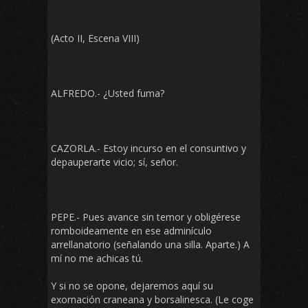
(Acto II, Escena VIII)
ALFREDO.- ¿Usted fuma?
CAZORLA.- Estoy incurso en el consuntivo y
depauperarte vicio; sí, señor.
PEPE.- Pues avance sin temor y obligérese
romboideamente en ese adminículo
arrellanatorio (señalando una silla. Aparte.) A
mí no me achicas tú.
Y si no se opone, dejaremos aquí su
exornación craneana y borsalinesca. (Le coge