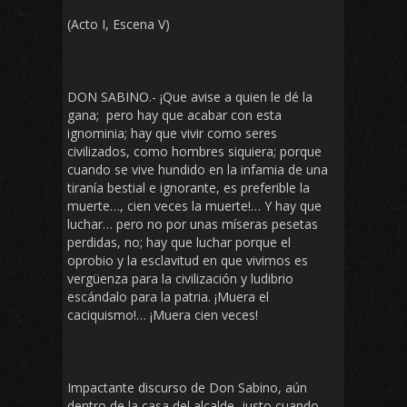
(Acto I, Escena V)
DON SABINO.- ¡Que avise a quien le dé la
gana; pero hay que acabar con esta
ignominia; hay que vivir como seres
civilizados, como hombres siquiera; porque
cuando se vive hundido en la infamia de una
tiranía bestial e ignorante, es preferible la
muerte…, cien veces la muerte!… Y hay que
luchar… pero no por unas míseras pesetas
perdidas, no; hay que luchar porque el
oprobio y la esclavitud en que vivimos es
vergüenza para la civilización y ludibrio
escándalo para la patria. ¡Muera el
caciquismo!… ¡Muera cien veces!
Impactante discurso de Don Sabino, aún
dentro de la casa del alcalde, justo cuando