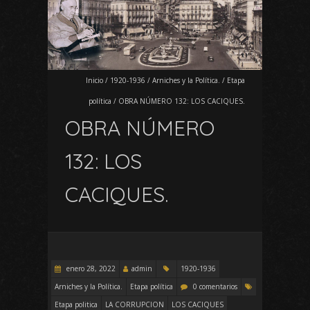
Inicio
/
1920-1936
/
Arniches y la Política.
/
Etapa
política
/
OBRA NÚMERO 132: LOS CACIQUES.
OBRA NÚMERO
132: LOS
CACIQUES.
enero 28, 2022
admin
1920-1936
Arniches y la Política.
Etapa política
0 comentarios
Etapa politica
LA CORRUPCION
LOS CACIQUES