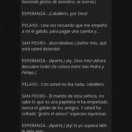
haciendo gestos de asombro, se acerca.)
ESPERANZA.- ¡Caballero, por Dios!
PELAYO.- Una vez recuerdo que me empeñó
a mí el gabán, para pagar una cuenta y…
SAN PEDRO.-
(Acercándose.)
¡Señor mío, qué
está usted diciendo!
ESPERANZA.-
(Aparte.)
¡Ay, Dios mío! ¡Ahora
descubre todo!
(Se coloca entre San Pedro y
Pelayo.)
PELAYO.- Con usted no iba nada, caballero.
SAN PEDRO.- El marido de esta señora, no
sabe lo que es una papeleta ni ha empeñado
nunca el gabán de los amigos. Y usted ha
soltado
“gratis et amore”
especies injuriosas.
ESPERANZA.-
(Aparte.)
¡Ay! Si yo supiera latín
le diría algo.