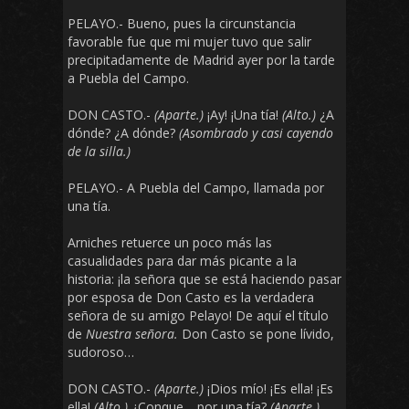
PELAYO.- Bueno, pues la circunstancia
favorable fue que mi mujer tuvo que salir
precipitadamente de Madrid ayer por la tarde
a Puebla del Campo.
DON CASTO.-
(Aparte.)
¡Ay! ¡Una tía!
(Alto.)
¿A
dónde? ¿A dónde?
(Asombrado y casi cayendo
de la silla.)
PELAYO.- A Puebla del Campo, llamada por
una tía.
Arniches retuerce un poco más las
casualidades para dar más picante a la
historia: ¡la señora que se está haciendo pasar
por esposa de Don Casto es la verdadera
señora de su amigo Pelayo! De aquí el título
de
Nuestra señora.
Don Casto se pone lívido,
sudoroso…
DON CASTO.-
(Aparte.)
¡Dios mío! ¡Es ella! ¡Es
ella!
(Alto.)
¿Conque… por una tía?
(Aparte.)