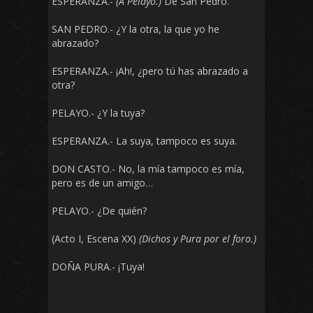
ESPERANZA.-
(A Pelayo.)
De San Pedro.
SAN PEDRO.- ¿Y la otra, la que yo he
abrazado?
ESPERANZA.- ¡Ah!, ¿pero tú has abrazado a
otra?
PELAYO.- ¿Y la tuya?
ESPERANZA.- La suya, tampoco es suya.
DON CASTO.- No, la mía tampoco es mía,
pero es de un amigo…
PELAYO.- ¿De quién?
(Acto I, Escena XX)
(Dichos y Pura por el foro.)
DOÑA PURA.- ¡Tuya!