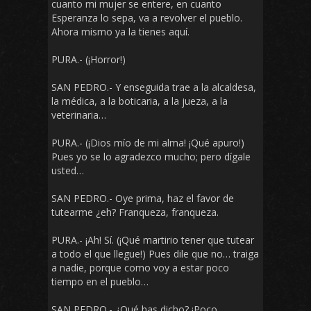
cuanto mi mujer se entere, en cuanto
Esperanza lo sepa, va a revolver el pueblo.
Ahora mismo ya la tienes aquí.
PURA.- (¡Horror!)
SAN PEDRO.- Y enseguida trae a la alcaldesa,
la médica, a la boticaria, a la jueza, a la
veterinaria…
PURA.- (¡Dios mío de mi alma! ¡Qué apuro!)
Pues yo se lo agradezco mucho; pero dígale
usted…
SAN PEDRO.- Oye prima, haz el favor de
tutearme ¿eh? Franqueza, franqueza.
PURA.- ¡Ah! Sí. (¡Qué martirio tener que tutear
a todo el que llegue!) Pues dile que no… traiga
a nadie, porque como voy a estar poco
tiempo en el pueblo…
SAN PEDRO.- ¿Qué has dicho? ¡Poco