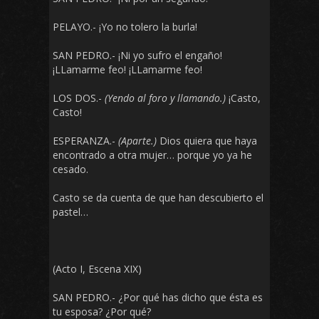
PELAYO.- ¡Yo no tolero la burla!
SAN PEDRO.- ¡Ni yo sufro el engaño!
¡LLamarme feo! ¡LLamarme feo!
LOS DOS.-
(Yendo al foro y llamando.)
¡Casto,
Casto!
ESPERANZA.-
(Aparte.)
Dios quiera que haya
encontrado a otra mujer… porque yo ya he
cesado.
Casto se da cuenta de que han descubierto el
pastel…
(Acto I, Escena XIX)
SAN PEDRO.- ¿Por qué has dicho que ésta es
tu esposa? ¿Por qué?