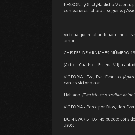
KESSON.- ¡Oh…! ¡Ha dicho Victoria, pa
compañeros; ahora a seguirle.
(Vase
Victoria quiere abandonar el hotel si
amor.
CHISTES DE ARNICHES NÚMERO 1
(Acto I, Cuadro I, Escena VII)- canta
VICTORIA.- Eva, Eva, Evaristo.
(Apart
cantes victoria aún.
Hablado.
(Evaristo se arrodilla delant
VICTORIA.- Pero, por Dios, don Evari
DON EVARISTO.- No puedo; consider
usted!