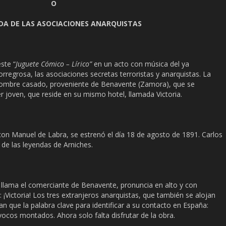
O
DA DE LAS ASOCIACIONES ANARQUISTAS
ste “
Juguete Cómico – Lírico”
en un acto con música del ya
grosa, las asociaciones secretas terroristas y anarquistas. La
hombre casado, proveniente de Benavente (Zamora), que se
joven, que reside en su mismo hotel, llamada Victoria.
on Manuel de Labra, se estrenó el día 18 de agosto de 1891. Carlos
 de las leyendas de Arniches.
e llama el comerciante de Benavente, pronuncia en alto y con
Victoria! Los tres extranjeros anarquistas, que también se alojan
ican que la palabra clave para identificar a su contacto en España:
ívocos montados. Ahora solo falta disfrutar de la obra.