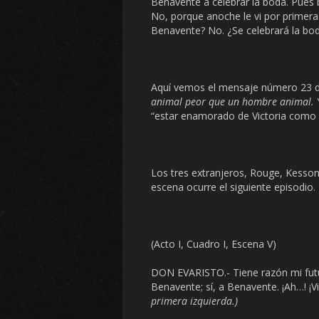
Benavente a celebrar la boda. Pues 
No, porque anoche le vi por primera
Benavente? No. ¿Se celebrará la boda
Aquí vemos el mensaje número 23 d
animal peor que un hombre animal.
“estar enamorado de Victoria como 
Los tres extranjeros, Rouge, Kesson y
escena ocurre el siguiente episodio.
(Acto I, Cuadro I, Escena V)
DON EVARISTO.- Tiene razón mi futu
Benavente; sí, a Benavente. ¡Ah…! ¡Vi
primera izquierda.)