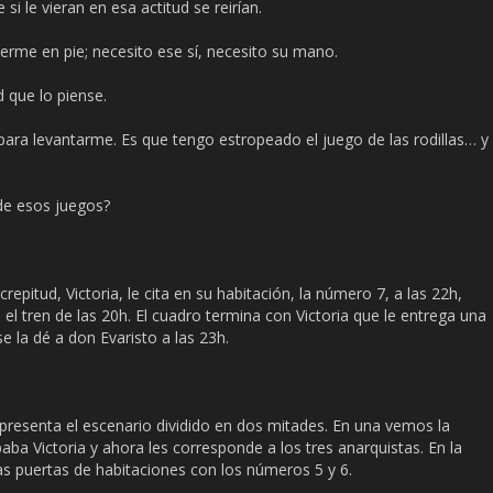
i le vieran en esa actitud se reirían.
me en pie; necesito ese sí, necesito su mano.
 que lo piense.
ra levantarme. Es que tengo estropeado el juego de las rodillas… y
de esos juegos?
pitud, Victoria, le cita en su habitación, la número 7, a las 22h,
l tren de las 20h. El cuadro termina con Victoria que le entrega una
 la dé a don Evaristo a las 23h.
presenta el escenario dividido en dos mitades. En una vemos la
ba Victoria y ahora les corresponde a los tres anarquistas. En la
tras puertas de habitaciones con los números 5 y 6.