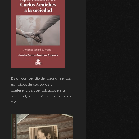
Es un compendio de razonamientos
extraídos de sus obras y
conferencias que, volcados en la
sociedad, permitirán su mejora día a
día.