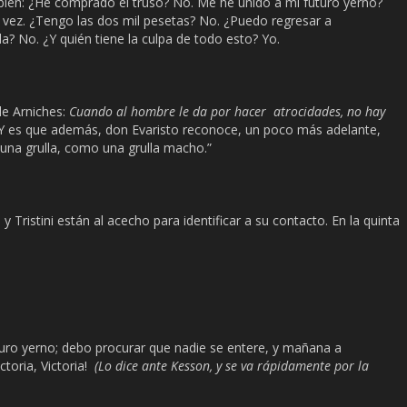
bien: ¿He comprado el trusó? No. Me he unido a mi futuro yerno?
 vez. ¿Tengo las dos mil pesetas? No. ¿Puedo regresar a
? No. ¿Y quién tiene la culpa de todo esto? Yo.
e Arniches:
Cuando al hombre le da por hacer atrocidades, no hay
Y es que además, don Evaristo reconoce, un poco más adelante,
una grulla, como una grulla macho.”
 Tristini están al acecho para identificar a su contacto. En la quinta
ro yerno; debo procurar que nadie se entere, y mañana a
ctoria, Victoria!
(Lo dice ante Kesson, y se va rápidamente por la