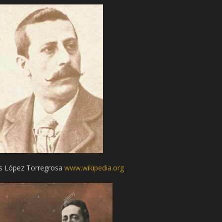
 López Torregrosa
www.wikipedia.org