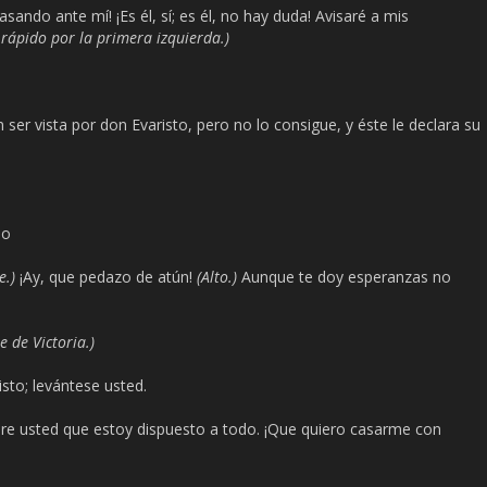
sando ante mí! ¡Es él, sí; es él, no hay duda! Avisaré a mis
 rápido por la primera izquierda.)
n ser vista por don Evaristo, pero no lo consigue, y éste le declara su
3
do
e.)
¡Ay, que pedazo de atún!
(Alto.)
Aunque te doy esperanzas no
e de Victoria.)
sto; levántese usted.
e usted que estoy dispuesto a todo. ¡Que quiero casarme con