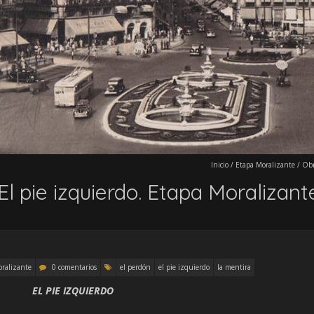
Inicio
/
Etapa Moralizante
/
Obr
l pie izquierdo. Etapa Moralizant
ralizante
0 comentarios
el perdón
el pie izquierdo
la mentira
EL PIE IZQUIERDO