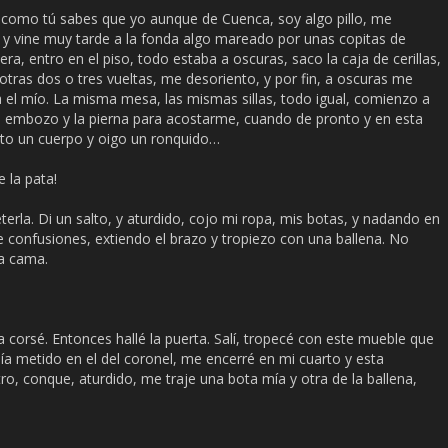
omo tú sabes que yo aunque de Cuenca, soy algo pillo, me
 y vine muy tarde a la fonda algo mareado por unas copitas de
lera, entro en el piso, todo estaba a oscuras, saco la caja de cerillas,
tras dos o tres vueltas, me desoriento, y por fin, a oscuras me
el mío. La misma mesa, las mismas sillas, todo igual, comienzo a
l embozo y la pierna para acostarme, cuando de pronto y en esta
to un cuerpo y oigo un ronquido…
 la pata!
la. Di un salto, y aturdido, cojo mi ropa, mis botas, y nadando en
 confusiones, extiendo el brazo y tropiezo con una ballena. No
la cama.
orsé. Entonces hallé la puerta. Salí, tropecé con este mueble que
a metido en el del coronel, me encerré en mi cuarto y esta
o, conque, aturdido, me traje una bota mía y otra de la ballena,