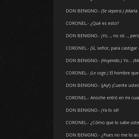
DON BENIGNO.-
(Se separa.)
¡María 
CORONEL.- ¿Qué es esto?
DON BENIGNO.- ¡Yo…, no sé…, pero 
CORONEL.- ¡Sí, señor, para castigar 
DON BENIGNO.-
(Huyendo.)
Yo…
(M
CORONEL.-
(Le coge.)
El hombre que 
DON BENIGNO.- (¡Ay!) ¡Cuente usted
CORONEL.- Anoche entró en mi cuar
DON BENIGNO.- ¡Ya lo sé!
CORONEL.- ¿Cómo que lo sabe ust
DON BENIGNO.- ¿Pues no me lo aca