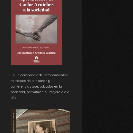
Es un compendio de razonamientos
extraídos de sus obras y
conferencias que, volcados en la
sociedad, permitirán su mejora día a
día.