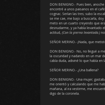
DON BENIGNO.- Pues bien, anoche c
encontré a unos paisanos en el café
cognac. Serían las tres; subo la esca
se me cae, me bajo a buscarla, doy o
meto en un cuarto creyendo que era 
desnudarme, y ya había levantado e
actitud,
(Con la pierna levantada.)
no
SEÑOR MERINO.- ¡Nada, que metiste
DON BENIGNO.- No, no llegué a meter
la oscuridad y nadando en un mar de
cabía duda, adiviné lo que había en 
SEÑOR MERINO.- ¿Una ballena?
DON BENIGNO.- Una mujer; gastaba c
me orientó y calculando que me habí
mañana, al ira vestirme, me encuentr
digo de la coronela.