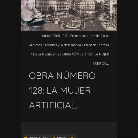
Inicio
/
1900-1920: Primera madurez de Carlos
Arniches
/
Arniches y la clase médica
/
Etapa de Fantasía
/
Etapa Moralizante
/
OBRA NÚMERO 128: LA MUJER
ARTIFICIAL.
OBRA NÚMERO
128: LA MUJER
ARTIFICIAL.
enero 1, 2022
admin