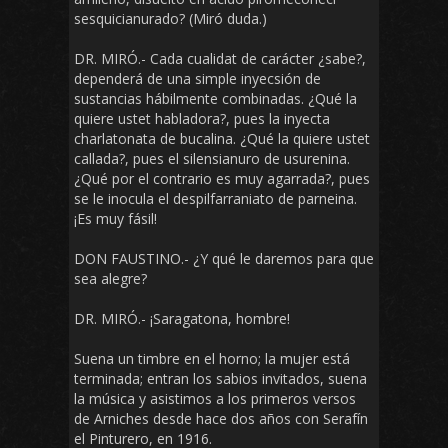
sesquicianurado? (Miró duda.)
DR. MIRÓ.- Cada cualidat de carácter ¿sabe?,
dependerá de una simple inyecsión de
sustancias hábilmente combinadas. ¿Qué la
quiere ustet habladora?, pues la inyecta
charlatonata de bucalina. ¿Qué la quiere ustet
callada?, pues el silensianuro de usurenina.
¿Qué por el contrario es muy agarrada?, pues
se le inocula el despilfarraniato de parneina.
¡Es muy fásil!
DON FAUSTINO.- ¿Y qué le daremos para que
sea alegre?
DR. MIRÓ.- ¡Saragatona, hombre!
Suena un timbre en el horno; la mujer está
terminada; entran los sabios invitados, suena
la música y asistimos a los primeros versos
de Arniches desde hace dos años con Serafín
el Pinturero, en 1916.