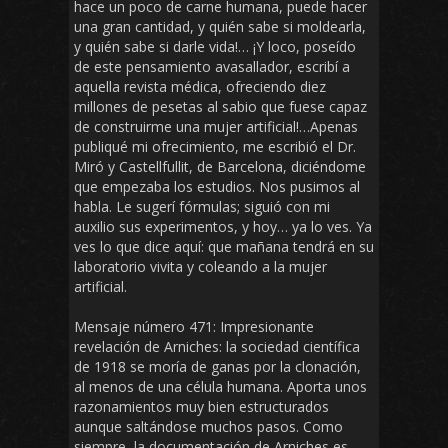
hace un poco de carne humana, puede hacer
una gran cantidad, y quién sabe si moldearla,
y quién sabe si darle vida!… ¡Y loco, poseído
de este pensamiento avasallador, escribí a
aquella revista médica, ofreciendo diez
millones de pesetas al sabio que fuese capaz
de construirme una mujer artificial!…Apenas
publiqué mi ofrecimiento, me escribió el Dr.
Miró y Castellfullit, de Barcelona, diciéndome
que empezaba los estudios. Nos pusimos al
habla. Le sugerí fórmulas; siguió con mi
auxilio sus experimentos, y hoy… ya lo ves. Ya
ves lo que dice aquí: que mañana tendrá en su
laboratorio vivita y coleando a la mujer
artificial.
Mensaje número 471: Impresionante
revelación de Arniches: la sociedad científica
de 1918 se moría de ganas por la clonación,
al menos de una célula humana. Aporta unos
razonamientos muy bien estructurados
aunque saltándose muchos pasos. Como
siempre, la documentación de Arniches es