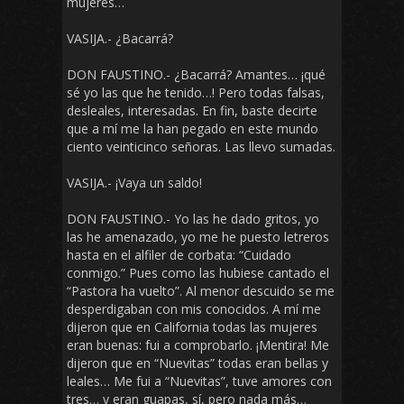
mujeres…
VASIJA.- ¿Bacarrá?
DON FAUSTINO.- ¿Bacarrá? Amantes… ¡qué
sé yo las que he tenido…! Pero todas falsas,
desleales, interesadas. En fin, baste decirte
que a mí me la han pegado en este mundo
ciento veinticinco señoras. Las llevo sumadas.
VASIJA.- ¡Vaya un saldo!
DON FAUSTINO.- Yo las he dado gritos, yo
las he amenazado, yo me he puesto letreros
hasta en el alfiler de corbata: “Cuidado
conmigo.” Pues como las hubiese cantado el
“Pastora ha vuelto”. Al menor descuido se me
desperdigaban con mis conocidos. A mí me
dijeron que en California todas las mujeres
eran buenas: fui a comprobarlo. ¡Mentira! Me
dijeron que en “Nuevitas” todas eran bellas y
leales… Me fui a “Nuevitas”, tuve amores con
tres… y eran guapas, sí, pero nada más…