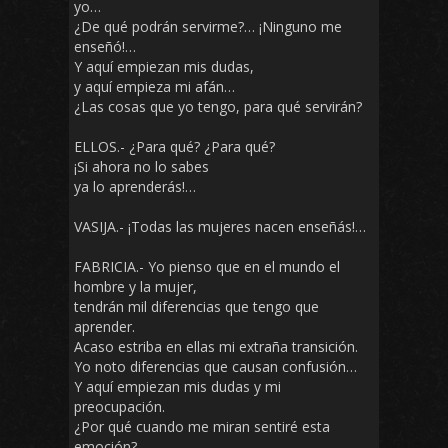
yo…
¿De qué podrán servirme?… ¡Ninguno me
enseñó!…
Y aquí empiezan mis dudas,
y aquí empieza mi afán…
¿Las cosas que yo tengo, para qué servirán?
ELLOS.- ¿Para qué? ¿Para qué?
¡Si ahora no lo sabes
ya lo aprenderás!…
VASIJA.- ¡Todas las mujeres nacen enseñás!…
FABRICIA.- Yo pienso que en el mundo el
hombre y la mujer,
tendrán mil diferencias que tengo que
aprender.
Acaso estriba en ellas mi extraña transición.
Yo noto diferencias que causan confusión…
Y aquí empiezan mis dudas y mi
preocupación.
¿Por qué cuando me miran sentiré esta
emoción?