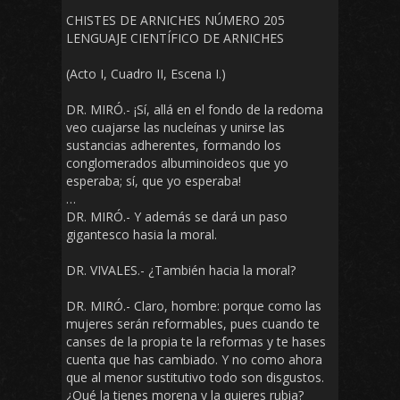
CHISTES DE ARNICHES NÚMERO 205
LENGUAJE CIENTÍFICO DE ARNICHES
(Acto I, Cuadro II, Escena I.)
DR. MIRÓ.- ¡Sí, allá en el fondo de la redoma
veo cuajarse las nucleínas y unirse las
sustancias adherentes, formando los
conglomerados albuminoideos que yo
esperaba; sí, que yo esperaba!
…
DR. MIRÓ.- Y además se dará un paso
gigantesco hasia la moral.
DR. VIVALES.- ¿También hacia la moral?
DR. MIRÓ.- Claro, hombre: porque como las
mujeres serán reformables, pues cuando te
canses de la propia te la reformas y te hases
cuenta que has cambiado. Y no como ahora
que al menor sustitutivo todo son disgustos.
¿Qué la tienes morena y la quieres rubia?