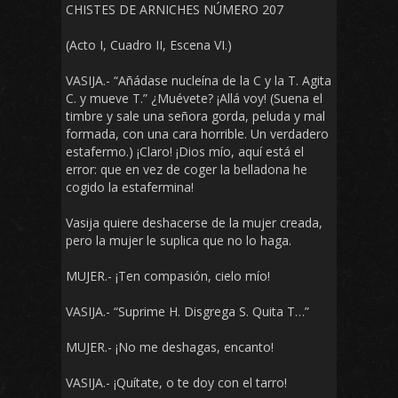
CHISTES DE ARNICHES NÚMERO 207
(Acto I, Cuadro II, Escena VI.)
VASIJA.- “Añádase nucleína de la C y la T. Agita
C. y mueve T.” ¿Muévete? ¡Allá voy! (Suena el
timbre y sale una señora gorda, peluda y mal
formada, con una cara horrible. Un verdadero
estafermo.) ¡Claro! ¡Dios mío, aquí está el
error: que en vez de coger la belladona he
cogido la estafermina!
Vasija quiere deshacerse de la mujer creada,
pero la mujer le suplica que no lo haga.
MUJER.- ¡Ten compasión, cielo mío!
VASIJA.- “Suprime H. Disgrega S. Quita T…”
MUJER.- ¡No me deshagas, encanto!
VASIJA.- ¡Quítate, o te doy con el tarro!