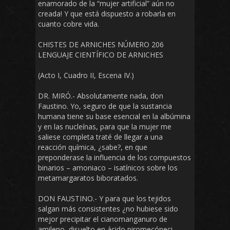
enamorado de la “mujer artificial” aún no
creada! Y que está dispuesto a robarla en
cuanto cobre vida.
CHISTES DE ARNICHES NÚMERO 206
LENGUAJE CIENTÍFICO DE ARNICHES
(Acto I, Cuadro II, Escena IV.)
DR. MIRÓ.- Absolutamente nada, don
Faustino. Yo, seguro de que la sustancia
humana tiene su base esencial en la albúmina
y en las nucleínas, para que la mujer me
saliese completa traté de llegar a una
reacción química, ¿sabe?, en que
preponderase la influencia de los compuestos
binarios – amoniaco – isatínicos sobre los
metamargaratos biboratados.
DON FAUSTINO.- Y para que los tejidos
salgan más consistentes ¿no hubiese sido
mejor precipitar el cianomanganuro de
amileno, disuelto en ácido piromecóneci