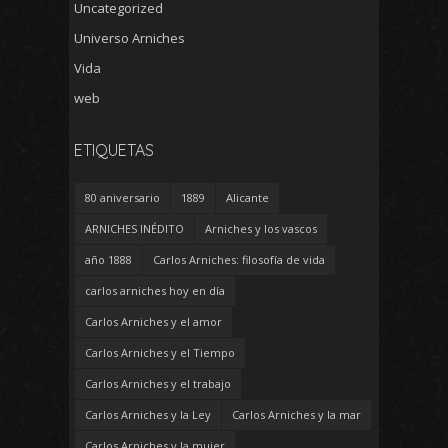
Uncategorized
Universo Arniches
Vida
web
ETIQUETAS
80 aniversario
1889
Alicante
ARNICHES INÉDITO
Arniches y los vascos
año 1888
Carlos Arniches: filosofía de vida
carlos arniches hoy en día
Carlos Arniches y el amor
Carlos Arniches y el Tiempo
Carlos Arniches y el trabajo
Carlos Arniches y la Ley
Carlos Arniches y la mar
Carlos Arniches y la mujer