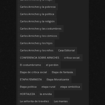
Carlos Arniches y la pobreza
Carlos Arniches y la política
Carlos Arniches y la religión
Carlos Arniches y las costumbres
Carlos Arniches y los cómicos
Carlos Arniches y los hijos
Carlos Arniches y los niños
Casa Editorial
CONFERENCIA SOBRE ARNICHES
crítica social.
El costumbrismo
el perdón
Etapa de crítica social
Etapa de fantasía.
ETAPA FEMINISTA
Etapa Moralizante
Etapa politica
etapa rural
etapa simbólica
HORTALEZA
la envidia
La señorita de trevélez
Las manías