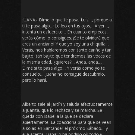
JUANA.- Dime lo que te pasa, Luis…, porque a
ti te pasa algo… Lo leo en tus ojos… A ver…,
intenta un esfuercito… En cuanto empieces,
verás cómo lo consigues. ¡Se te olvidará que
eres un anciano! Y que yo soy una chiquilla…
Verás, nos hablaremos con tanto cariño y tan
bajito, tan bajito que tendremos las voces de
la misma edad, ¿quieres?… Anda, anda….
Dime si te pasa algo… Y verás como yo te
consuelo…. Juana no consigue descubrirlo,
pero lo hará.
Alberto sale al jardín y saluda afectuosamente
a Juanita, que lo rechaza y se marcha. Se
queda con Isabel a la que se declara
abiertamente. La coacciona para que se vean
a solas en Santander el próximo Sábado… y
ella acepta. Juana lo ha podido oír todo y