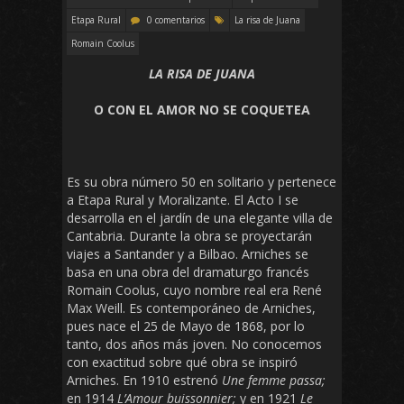
Etapa Rural
0 comentarios
La risa de Juana
Romain Coolus
LA RISA DE JUANA
O CON EL AMOR NO SE COQUETEA
Es su obra número 50 en solitario y pertenece
a Etapa Rural y Moralizante. El Acto I se
desarrolla en el jardín de una elegante villa de
Cantabria. Durante la obra se proyectarán
viajes a Santander y a Bilbao. Arniches se
basa en una obra del dramaturgo francés
Romain Coolus, cuyo nombre real era René
Max Weill. Es contemporáneo de Arniches,
pues nace el 25 de Mayo de 1868, por lo
tanto, dos años más joven. No conocemos
con exactitud sobre qué obra se inspiró
Arniches. En 1910 estrenó
Une femme passa;
en 1914
L’Amour buissonnier;
y en 1921
Le