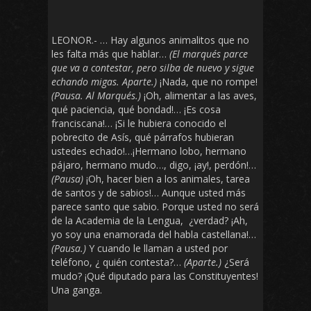
LEONOR.- … Hay algunos animalitos que no
les falta más que hablar…
(El marqués parce
que va a contestar, pero silba de nuevo y sigue
echando migas. Aparte.)
¡Nada, que no rompe!
(Pausa. Al Marqués.)
¡Oh, alimentar a las aves,
qué paciencia, qué bondad!… ¡Es cosa
franciscana!… ¡Si le hubiera conocido el
pobrecito de Asís, qué párrafos hubieran
ustedes echado!…¡Hermano lobo, hermano
pájaro, hermano mudo…, digo, ¡ay!, perdón!…
(Pausa)
¡Oh, hacer bien a los animales, tarea
de santos y de sabios!… Aunque usted más
parece santo que sabio. Porque usted no será
de la Academia de la Lengua, ¿verdad? ¡Ah,
yo soy una enamorada del habla castellana!…
(Pausa.)
Y cuando le llaman a usted por
teléfono, ¿ quién contesta?…
(Aparte.)
¿Será
mudo? ¡Qué diputado para las Constituyentes!
Una ganga.