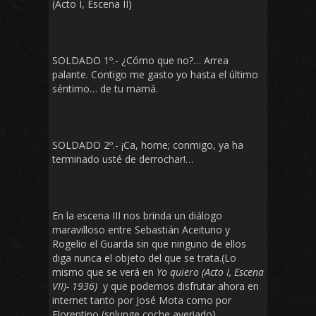
(Acto I, Escena II)
SOLDADO 1º.- ¿Cómo que no?… Arrea
palante. Contigo me gasto yo hasta el último
séntimo… de tu mamá.
SOLDADO 2º.- ¡Ca, home; conmigo, ya ha
terminado usté de derrochar!…
En la escena III nos brinda un diálogo
maravilloso entre Sebastián Aceituno y
Rogelio el Guarda sin que ninguno de ellos
diga nunca el objeto del que se trata.(Lo
mismo que se verá en
Yo quiero (Acto I, Escena
VII)- 1936)
y que podemos disfrutar ahora en
internet tanto por José Mota como por
Florentino (splunge coche averiado)